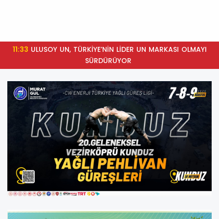
11:33
ULUSOY UN, TÜRKİYE’NİN LİDER UN MARKASI OLMAYI
SÜRDÜRÜYOR