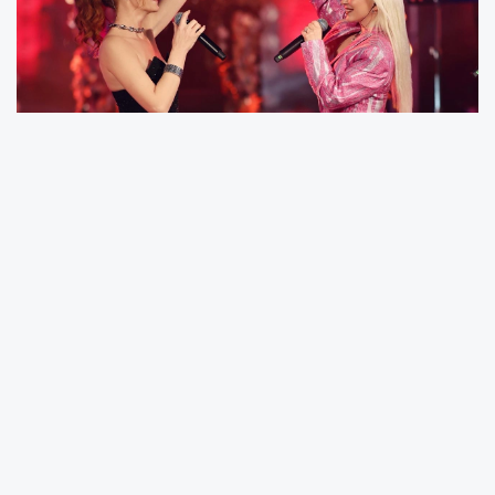
Yayınlanmadan bir gün önce paylaşılan
tanıtım videosuyla sosyal medyada büyük ilgi
gören “Duysunlar”, dijital platformlardaki yerini
aldı.
Programın en duygusal anı ise Ece Seçkin’in,
Gülden’in 2017 yılında kendisi için yazdığı ve
100 milyondan fazla dinlenen “Olsun” şarkısının
kariyerine kattığı değeri anlatırken