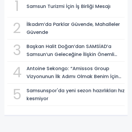
1
Samsun Turizmi İçin İş Birliği Mesajı
2
İlkadım’da Parklar Güvende, Mahalleler
Güvende
3
Başkan Halit Doğan’dan SAMSİAD’a
Samsun’un Geleceğine İlişkin Önemli
Müjdeler
4
Antoine Sekongo: “Amissos Group
Vizyonunun İlk Adımı Olmak Benim İçin
Çok Özel”
5
Samsunspor'da yeni sezon hazırlıkları hız
kesmiyor