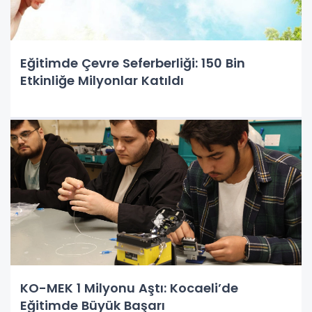
Eğitimde Çevre Seferberliği: 150 Bin
Etkinliğe Milyonlar Katıldı
KO-MEK 1 Milyonu Aştı: Kocaeli’de
Eğitimde Büyük Başarı