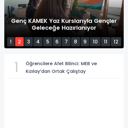
Genç KAMEK Yaz Kurslarıyla Gençler
Geleceğe Hazırlanıyor
1
2
3
4
5
6
7
8
9
10
11
12
13
14
15
1
Öğrencilere Afet Bilinci: MEB ve
Kızılay’dan Ortak Çalıştay