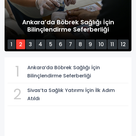
Ankara’da Böbrek Sağlığı İçin
Bilinçlendirme Seferberliği
1
2
3
4
5
6
7
8
9
10
11
12
13
14
15
1
Ankara’da Böbrek Sağlığı İçin
Bilinçlendirme Seferberliği
2
Sivas’ta Sağlık Yatırımı İçin İlk Adım
Atıldı