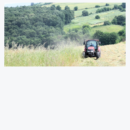
Kocaeli Büyükşehir Belediyesi, tarım ve
hayvancılığı geliştirmek amacıyla hayata
geçirdiği “Yem Bitkisi Tohumu Destekleme
Projesi” kapsamında sonbahar döneminde 3