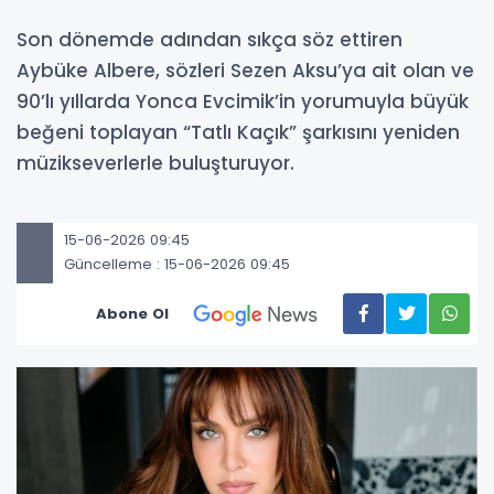
Son dönemde adından sıkça söz ettiren
Aybüke Albere, sözleri Sezen Aksu’ya ait olan ve
90’lı yıllarda Yonca Evcimik’in yorumuyla büyük
beğeni toplayan “Tatlı Kaçık” şarkısını yeniden
müzikseverlerle buluşturuyor.
15-06-2026 09:45
Güncelleme : 15-06-2026 09:45
Abone Ol