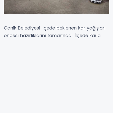
Canik Belediyesi ilçede beklenen kar yağışları
öncesi hazırlıklarını tamamladı. İlçede karla
mücadele ekiplerinin ve araçların hazır halde
bulunduğunu belirten Canik Belediye Başkanı
İbrahim Sandıkçı, “İlçemizde olası kar yağışı ve
olumsuz hava koşullarına karşı gerekli tüm
hazırlıklarımızı tamamladık. Kar yağışlarından
vatandaşlarımızın olumsuz etkilenmesini
önlemek ve ulaşımda herhangi bir aksaklık
yaşanmaması için karla mücadele ekiplerimiz,
araçlarımız ve tüm ekipmanlarımızla hazırız”
dedi.