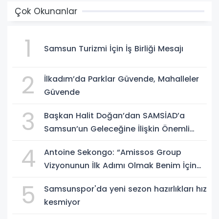
Çok Okunanlar
1
Samsun Turizmi İçin İş Birliği Mesajı
2
İlkadım’da Parklar Güvende, Mahalleler
Güvende
3
Başkan Halit Doğan’dan SAMSİAD’a
Samsun’un Geleceğine İlişkin Önemli
Müjdeler
4
Antoine Sekongo: “Amissos Group
Vizyonunun İlk Adımı Olmak Benim İçin
Çok Özel”
5
Samsunspor'da yeni sezon hazırlıkları hız
kesmiyor