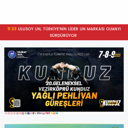
11:33
ULUSOY UN, TÜRKİYE’NİN LİDER UN MARKASI OLMAYI
SÜRDÜRÜYOR