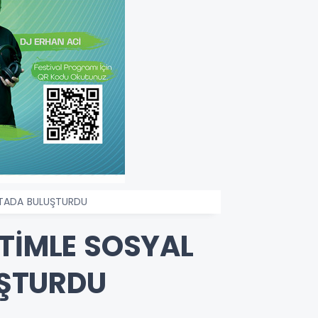
KTADA BULUŞTURDU
ETİMLE SOSYAL
UŞTURDU