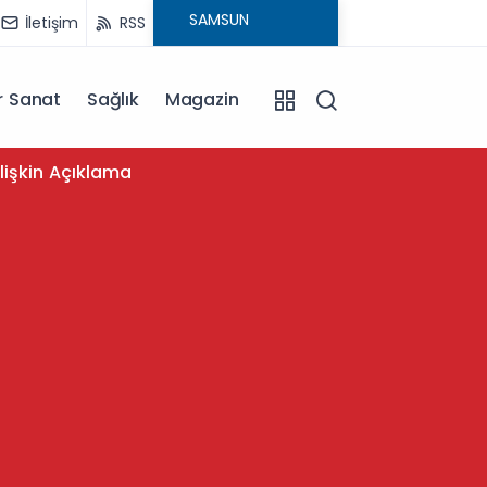
İletişim
RSS
r Sanat
Sağlık
Magazin
11:12
lişkin Açıklama
Samsuns