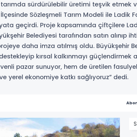
tarımda sürdürülebilir üretimi teşvik etmek
çesinde Sözleşmeli Tarım Modeli ile Ladik Fasu
ayata geçirdi. Proje kapsamında çiftçilere L
yükşehir Belediyesi tarafından satın alınıp iht
 projeye daha imza atılmış oldu. Büyükşehir 
destekleyip kırsal kalkınmayı güçlendirmek 
venli pazar sunuyor, hem de üretilen fasulyele
e yerel ekonomiye katkı sağlıyoruz” dedi.
Abon
S