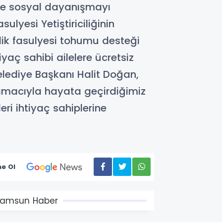
 ve sosyal dayanışmayı
lyesi Yetiştiriciliğinin
adik fasulyesi tohumu desteği
iyaç sahibi ailelere ücretsiz
Belediye Başkanı Halit Doğan,
amacıyla hayata geçirdiğimiz
ri ihtiyaç sahiplerine
e Ol
amsun Haber