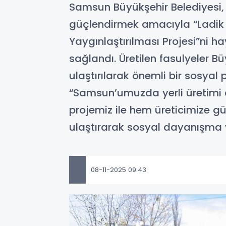
Samsun Büyükşehir Belediyesi, 
güçlendirmek amacıyla “Ladik İl
Yaygınlaştırılması Projesi”ni h
sağlandı. Üretilen fasulyeler Bü
ulaştırılarak önemli bir sosyal
“Samsun’umuzda yerli üretimi 
projemiz ile hem üreticimize gü
ulaştırarak sosyal dayanışma v
08-11-2025 09:43