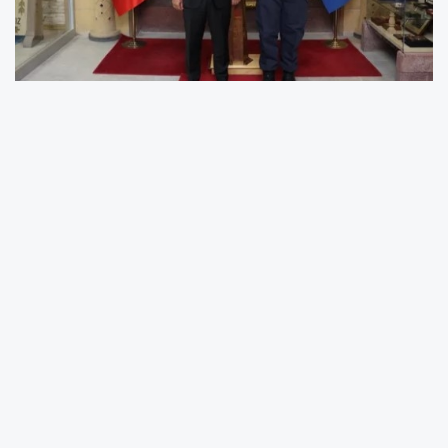
Nevşehir Belediye Başkan Rasim Arı, Belediye
Başkan Yardımcısı İbrahim Yüzer ile birlikte
2025/294 sayılı Cumhurbaşkanı Kararı ile
Nevşehir İl Jandarma Komutanı olarak göreve
atanan Jandarma Kıdemli Albay Mehmet
Çelik’i makamında ziyaret etti.
Ziyaret kapsamında Başkan Arı, Kıdemli Albay
Çelik’e yeni görevinde başarılar dileyerek,
görevinin bütün ülkemiz ve şehrimiz halkı için