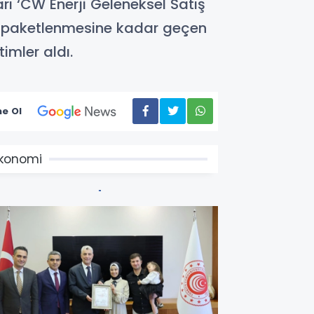
arı ‘CW Enerji Geleneksel Satış
n paketlenmesine kadar geçen
imler aldı.
e Ol
konomi