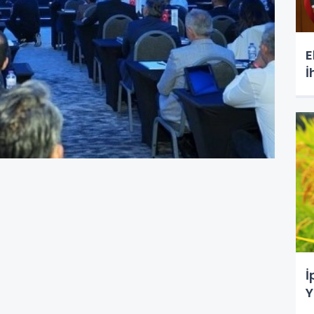
E
İ
İ
Y