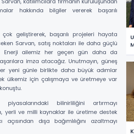
k Sarvan, katılımcılara firmanın kuruluşundan
malar hakkında bilgiler vererek başarılı
ok geliştirerek, başarılı projeleri hayata
U
eken Sarvan, satış noktaları ile daha güçlü
M
“CW Enerji ailemiz her geçen gün daha da
başarılara imza atacağız. Unutmayın, güneş
er yeni günle birlikte daha büyük adımlar
erek ülkemiz için çalışmaya ve üretmeye var
konuştu.
yasalarındaki bilinirliliğini artırmayı
n, yerli ve milli kaynaklar ile üretime destek
acı açısından dışa bağımlılığını azaltmayı
K