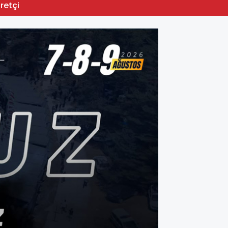
13:04
retçi
Ormany