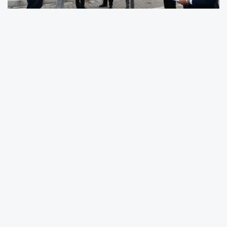
Kayseri OSB’nin ev sahipliğinde gerçekleşen
OSBÜK İç Anadolu Bölge toplantısında
gündeme gelen, Kayseri OSB’nin yeni
genişleme alanlarına kavuşması yönündeki
talep, Kayseri OSB Başkanı Mehmet Yalçın ve
yönetimi tarafından Sanayi ve Teknoloji Bakan
Yardımcısı Oruç Baba İnan’a sahada bir kez
daha aktarıldı.
Başkan Yalçın inceleme sırasında yaptığı