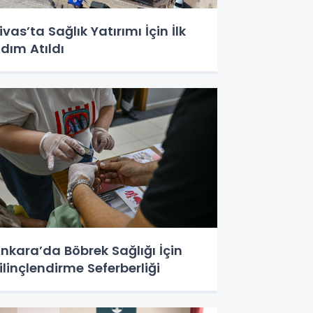
ivas’ta Sağlık Yatırımı İçin İlk
dım Atıldı
nkara’da Böbrek Sağlığı İçin
ilinçlendirme Seferberliği