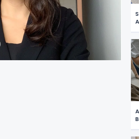
S
A
A
B