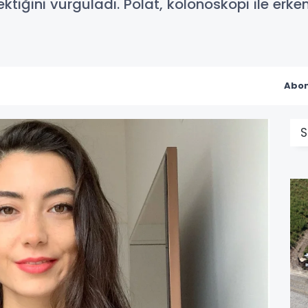
tiğini vurguladı. Polat, kolonoskopi ile erk
Abon
S