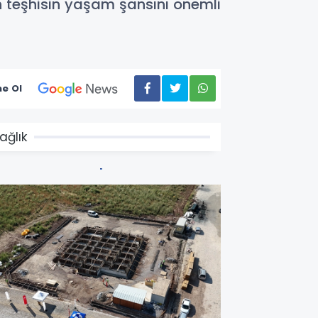
en teşhisin yaşam şansını önemli
e Ol
ağlık