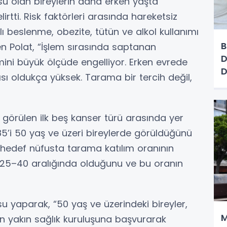
üsü olan bireylerin daha erken yaşta
rtti. Risk faktörleri arasında hareketsiz
klı beslenme, obezite, tütün ve alkol kullanımı
B
den Polat, “İşlem sırasında saptanan
D
imini büyük ölçüde engelliyor. Erken evrede
D
ı oldukça yüksek. Tarama bir tercih değil,
k görülen ilk beş kanser türü arasında yer
85’i 50 yaş ve üzeri bireylerde görüldüğünü
 hedef nüfusta tarama katılım oranının
zde 25–40 aralığında olduğunu ve bu oranın
u yaparak, “50 yaş ve üzerindeki bireyler,
M
en yakın sağlık kuruluşuna başvurarak