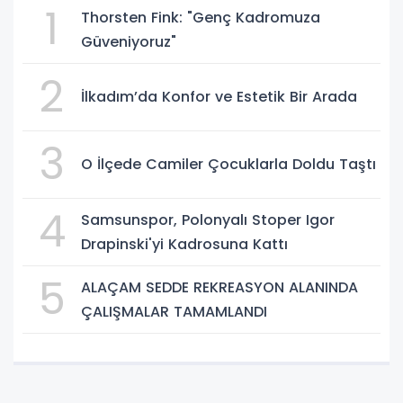
1
Thorsten Fink: "Genç Kadromuza
Güveniyoruz"
2
İlkadım’da Konfor ve Estetik Bir Arada
3
O İlçede Camiler Çocuklarla Doldu Taştı
4
Samsunspor, Polonyalı Stoper Igor
Drapinski'yi Kadrosuna Kattı
5
ALAÇAM SEDDE REKREASYON ALANINDA
ÇALIŞMALAR TAMAMLANDI