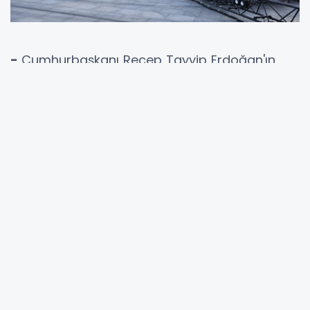
-
Cumhurbaşkanı Recep Tayyip Erdoğan'ın
katılımıyla gerçekleştirilecek 30 Ağustos Zafer
Bayramı programında, Cumhuriyetin 100. yılına
özel hazırlanan marş ilk defa seslendirilecek.
İletişim Başkanlığı'ndan yapılan yazılı
açıklamada, 30 Ağustos Zafer Bayramı
dolayısıyla Cumhuriyetin 100. yılına özel
etkinlikler gerçekleştirilecek.
Anıtkabir ziyaretiyle başlayacak etkinlikler,
Cumhurbaşkanlığı Külliyesindeki tebrikat
töreniyle devam edecek. Daha sonra Birinci