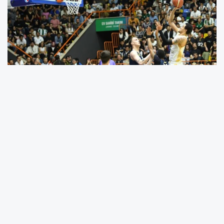
Türkiye Sigorta Basketbol Ligi’nde mücadele
eden Konya Büyükşehir Belediyespor, Süper Lig
yolunda emin adımlarla ilerliyor.
Konya Büyükşehir Belediyespor, Türkiye
Sigorta Türkiye Basketbol Ligi 2024-2025 İlkan