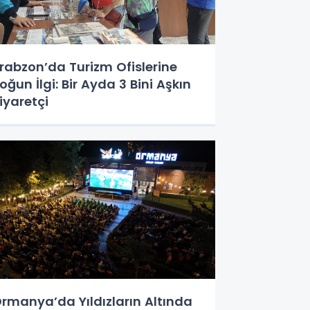
rabzon’da Turizm Ofislerine
oğun İlgi: Bir Ayda 3 Bini Aşkın
iyaretçi
rmanya’da Yıldızların Altında