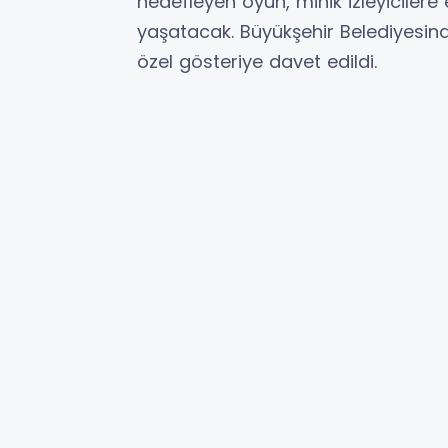
hedefleyen oyun, minik izleyicilere 
yaşatacak. Büyükşehir Belediyesin
özel gösteriye davet edildi.