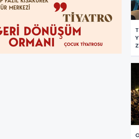
T
Y
Z
O