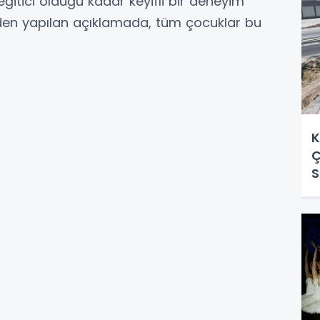
eğitici olduğu kadar keyifli bir deneyim
den yapılan açıklamada, tüm çocuklar bu
K
Ç
S