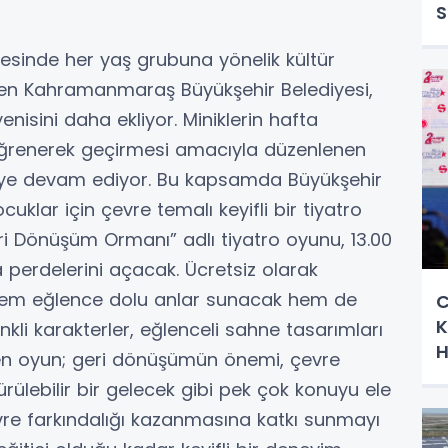
S
vesinde her yaş grubuna yönelik kültür
düren Kahramanmaraş Büyükşehir Belediyesi,
yenisini daha ekliyor. Miniklerin hafta
ğrenerek geçirmesi amacıyla düzenlenen
eye devam ediyor. Bu kapsamda Büyükşehir
klar için çevre temalı keyifli bir tiyatro
ri Dönüşüm Ormanı” adlı tiyatro oyunu, 13.00
a perdelerini açacak. Ücretsiz olarak
hem eğlence dolu anlar sunacak hem de
C
K
kli karakterler, eğlenceli sahne tasarımları
H
eken oyun; geri dönüşümün önemi, çevre
rülebilir bir gelecek gibi pek çok konuyu ele
vre farkındalığı kazanmasına katkı sunmayı