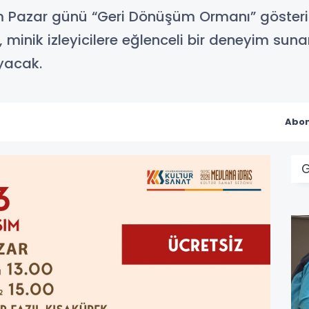
m Pazar günü “Geri Dönüşüm Ormanı” gösteris
minik izleyicilere eğlenceli bir deneyim suna
yacak.
Abon
G