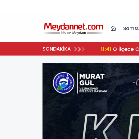
Samsu
11:41
SONDAKİKA
O İlçede 