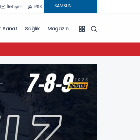
İletişim
RSS
r Sanat
Sağlık
Magazin
11:36
İlkadım