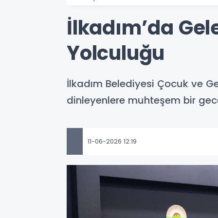
İlkadım’da Gel
Yolculuğu
İlkadım Belediyesi Çocuk ve Gen
dinleyenlere muhteşem bir gece
11-06-2026 12:19