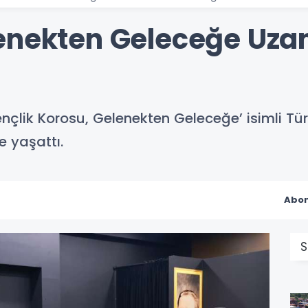
enekten Geleceğe Uza
çlik Korosu, Gelenekten Geleceğe’ isimli Türk
 yaşattı.
Abon
S