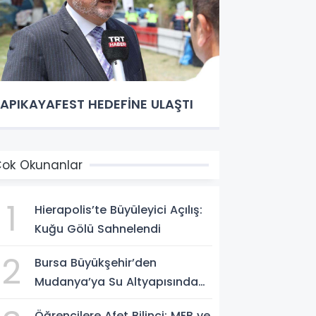
APIKAYAFEST HEDEFİNE ULAŞTI
ok Okunanlar
1
Hierapolis’te Büyüleyici Açılış:
Kuğu Gölü Sahnelendi
2
Bursa Büyükşehir’den
Mudanya’ya Su Altyapısında
Büyük Hamle
Öğrencilere Afet Bilinci: MEB ve