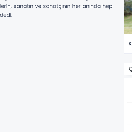
lerin, sanatın ve sanatçının her anında hep
dedi.
K
Ç