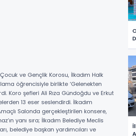
O
D
i Çocuk ve Gençlik Korosu, İlkadım Halk
lama öğrencisiyle birlikte ‘Gelenekten
rdi. Koro şefleri Ali Rıza Gündoğdu ve Erkut
relerden 13 eser seslendirdi. İlkadım
maçlı Salonda gerçekleştirilen konsere,
az’ın yanı sıra; İlkadım Belediye Meclis
İ
arı, belediye başkan yardımcıları ve