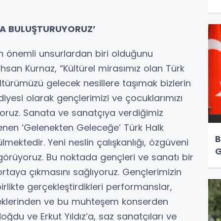
LA BULUŞTURUYORUZ’
 önemli unsurlardan biri olduğunu
İhsan Kurnaz, “Kültürel mirasımız olan Türk
türümüzü gelecek nesillere taşımak bizlerin
diyesi olarak gençlerimizi ve çocuklarımızı
ruz. Sanata ve sanatçıya verdiğimiz
nen ‘Gelenekten Geleceğe’ Türk Halk
B
lmektedir. Yeni neslin çalışkanlığı, özgüveni
G
e görüyoruz. Bu noktada gençleri ve sanatı bir
 ortaya çıkmasını sağlıyoruz. Gençlerimizin
irlikte gerçekleştirdikleri performanslar,
Emeklerinden ve bu muhteşem konserden
oğdu ve Erkut Yıldız’a, saz sanatçıları ve