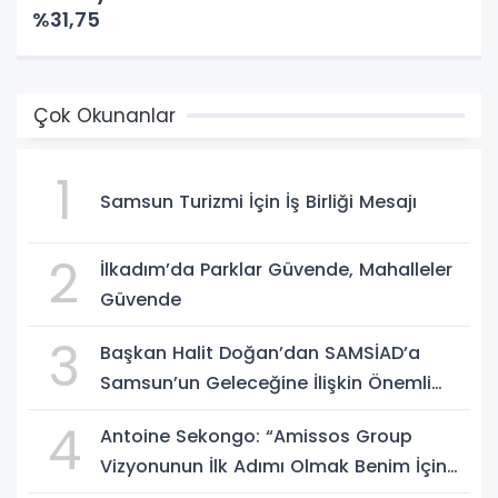
%31,75
Çok Okunanlar
1
Samsun Turizmi İçin İş Birliği Mesajı
2
İlkadım’da Parklar Güvende, Mahalleler
Güvende
3
Başkan Halit Doğan’dan SAMSİAD’a
Samsun’un Geleceğine İlişkin Önemli
Müjdeler
4
Antoine Sekongo: “Amissos Group
Vizyonunun İlk Adımı Olmak Benim İçin
Çok Özel”