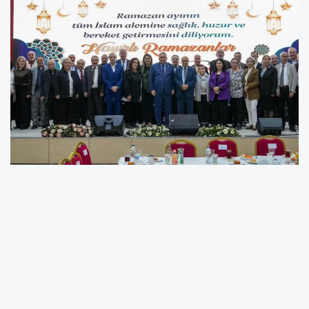
Ankara Keçiören Belediye Başkanı Dr. Mesut
Özarslan’ın ev sahipliğinde düzenlenen iftar
programına geçmiş dönem Adalet Bakanı
Seyfi Oktay, Yüksek İhtisas Üniversitesi Rektörü