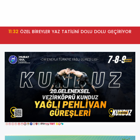
11:32
ÖZEL BİREYLER YAZ TATİLİNİ DOLU DOLU GEÇİRİYOR