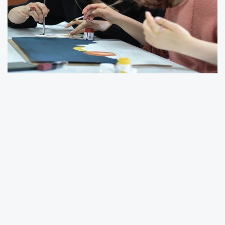
Güzel sanatlar liseleri ve spor liseleri ile
mûsikî, geleneksel ve çağdaş görsel sanatlar
ve spor projesi/programı uygulayan Anadolu
imam hatip liselerinin 9. sınıflarına öğrenci
alınmasına ilişkin 10-16 Temmuz tarihleri
arasında yapılan yetenek sınavında başarılı
olan öğrencilerin yerleştirme sonuçları ilan
edilmişti.