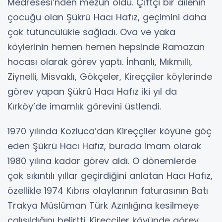
Medresesi’nden mezun oldu. Çiftçi bir ailenin
çocuğu olan Şükrü Hacı Hafız, geçimini daha
çok tütüncülükle sağladı. Ova ve yaka
köylerinin hemen hemen hepsinde Ramazan
hocası olarak görev yaptı. İnhanlı, Mıkmıllı,
Ziynelli, Misvaklı, Gökçeler, Kireççiler köylerinde
görev yapan Şükrü Hacı Hafız iki yıl da
Kırköy’de imamlık görevini üstlendi.
1970 yılında Kozluca’dan Kireççiler köyüne göç
eden Şükrü Hacı Hafız, burada imam olarak
1980 yılına kadar görev aldı. O dönemlerde
çok sıkıntılı yıllar geçirdiğini anlatan Hacı Hafız,
özellikle 1974 Kıbrıs olaylarının faturasının Batı
Trakya Müslüman Türk Azınlığına kesilmeye
çalışıldığını belirtti. Kireççiler köyünde görev