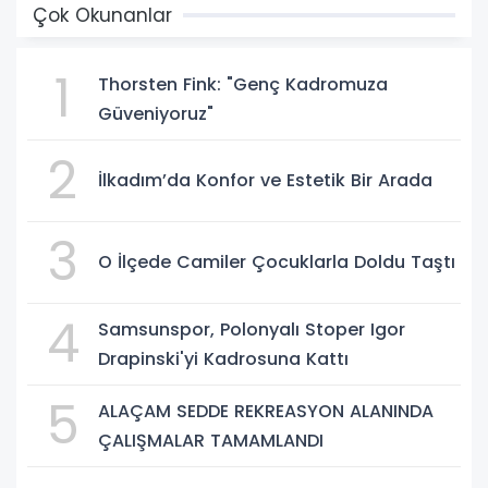
Çok Okunanlar
1
Thorsten Fink: "Genç Kadromuza
Güveniyoruz"
2
İlkadım’da Konfor ve Estetik Bir Arada
3
O İlçede Camiler Çocuklarla Doldu Taştı
4
Samsunspor, Polonyalı Stoper Igor
Drapinski'yi Kadrosuna Kattı
5
ALAÇAM SEDDE REKREASYON ALANINDA
ÇALIŞMALAR TAMAMLANDI