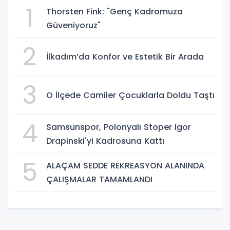
1
Thorsten Fink: "Genç Kadromuza
Güveniyoruz"
2
İlkadım’da Konfor ve Estetik Bir Arada
3
O İlçede Camiler Çocuklarla Doldu Taştı
4
Samsunspor, Polonyalı Stoper Igor
Drapinski'yi Kadrosuna Kattı
5
ALAÇAM SEDDE REKREASYON ALANINDA
ÇALIŞMALAR TAMAMLANDI