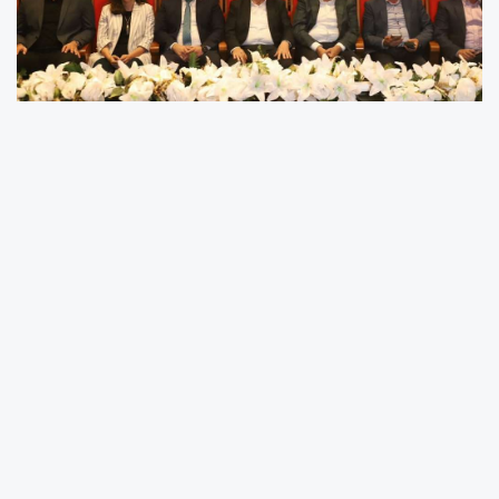
AK Parti Atakum İlçe Başkanlığı tarafından
düzenlenen 70. İlçe Danışma Meclisi Toplantısı,
yoğun bir katılımla Samsun Büyükşehir
Belediyesi Atakum Sanat Merkezi'nde
gerçekleştirildi. Toplantıya; AK Parti Samsun İl
Başkanı Mehmet Köse, Samsun Büyükşehir
Belediye Başkanı Halit Doğan, Önceki Dönem
Milletvekili Fuat Köktaş, Samsun İl Kadın Kolları
Başkanı Tuğçe Dağdemir Muslu, Samsun İl
Gençlik Kolları Başkanı Orhan Murat Kumaş,
İlçe Yönetim Kurulu Üyeleri, Kadın ve Gençlik