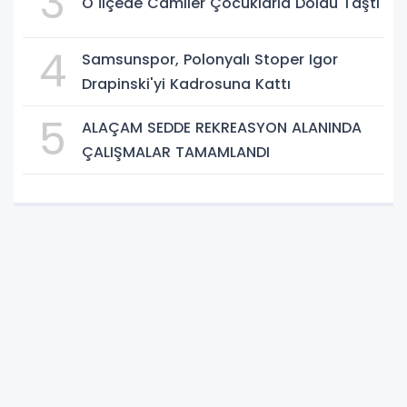
3
O İlçede Camiler Çocuklarla Doldu Taştı
4
Samsunspor, Polonyalı Stoper Igor
Drapinski'yi Kadrosuna Kattı
5
ALAÇAM SEDDE REKREASYON ALANINDA
ÇALIŞMALAR TAMAMLANDI