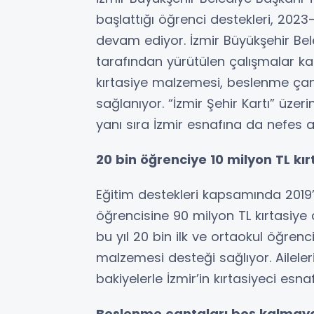
başlattığı öğrenci destekleri, 20
devam ediyor. İzmir Büyükşehir Bele
tarafından yürütülen çalışmalar kap
kırtasiye malzemesi, beslenme çan
sağlanıyor. “İzmir Şehir Kartı” üzer
yanı sıra İzmir esnafına da nefes a
20 bin öğrenciye 10 milyon TL kı
Eğitim destekleri kapsamında 2019’
öğrencisine 90 milyon TL kırtasiye 
bu yıl 20 bin ilk ve ortaokul öğrenc
malzemesi desteği sağlıyor. Aileler
bakiyelerle İzmir’in kırtasiyeci esna
Beslenme çantaları boş kalma