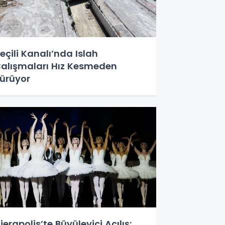
eçili Kanalı’nda Islah
alışmaları Hız Kesmeden
ürüyor
ierapolis’te Büyüleyici Açılış: