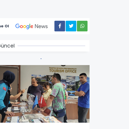
e Ol
üncel