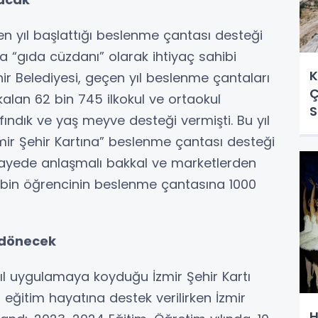
en yıl başlattığı beslenme çantası desteği
yla “gıda cüzdanı” olarak ihtiyaç sahibi
K
ehir Belediyesi, geçen yıl beslenme çantaları
Ç
alan 62 bin 745 ilkokul ve ortaokul
S
ındık ve yaş meyve desteği vermişti. Bu yıl
zmir Şehir Kartına” beslenme çantası desteği
u sayede anlaşmalı bakkal ve marketlerden
20 bin öğrencinin beslenme çantasına 1000
a dönecek
yıl uygulamaya koyduğu İzmir Şehir Kartı
eğitim hayatına destek verilirken İzmir
H