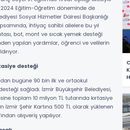
23-2024 Eğitim-Öğretim döneminde de
diyesi Sosyal Hizmetler Dairesi Başkanlığı
samında, ihtiyaç sahibi ailelere bu yıl
tası, bot, mont ve sıcak yemek desteği
inden yapılan yardımlar, öğrenci ve velilerin
ldırıyor.
C
rtasiye desteği
K
H
dan bugüne 90 bin ilk ve ortaokul
desteği sağladı. İzmir Büyükşehir Belediyesi,
isine toplam 10 milyon TL tutarında kırtasiye
in İzmir Şehir Kartına 500 TL olarak yüklenen
fından alışveriş yapılıyor.
yacak