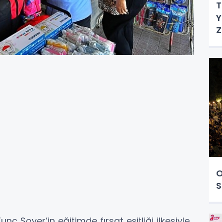
T
Y
Z
O
S
nç Soyer’in eğitimde fırsat eşitliği ilkesiyle