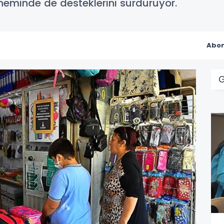
eminde de desteklerini sürdürüyor.
Abon
G