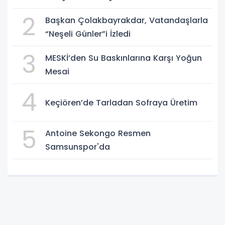
2
Başkan Çolakbayrakdar, Vatandaşlarla
“Neşeli Günler”i İzledi
3
MESKİ’den Su Baskınlarına Karşı Yoğun
Mesai
4
Keçiören’de Tarladan Sofraya Üretim
5
Antoine Sekongo Resmen
Samsunspor'da