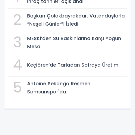
ihraç tarihleri açıklandı
2
Başkan Çolakbayrakdar, Vatandaşlarla
“Neşeli Günler”i İzledi
3
MESKİ’den Su Baskınlarına Karşı Yoğun
Mesai
4
Keçiören’de Tarladan Sofraya Üretim
5
Antoine Sekongo Resmen
Samsunspor'da