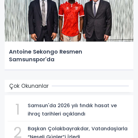
Antoine Sekongo Resmen
Samsunspor'da
Çok Okunanlar
1
Samsun'da 2026 yılı fındık hasat ve
ihraç tarihleri açıklandı
2
Başkan Çolakbayrakdar, Vatandaşlarla
“Neşeli Günler”i İzledi