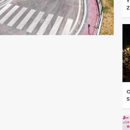
Y
Z
O
S