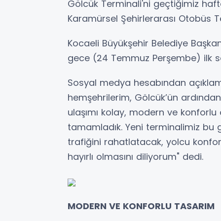
Gölcük Terminali'ni geçtiğimiz haf
Karamürsel Şehirlerarası Otobüs Te
Kocaeli Büyükşehir Belediye Başkanı
gece (24 Temmuz Perşembe) ilk se
Sosyal medya hesabından açıklam
hemşehrilerim, Gölcük’ün ardından
ulaşımı kolay, modern ve konforlu 
tamamladık. Yeni terminalimiz bu ge
trafiğini rahatlatacak, yolcu konfo
hayırlı olmasını diliyorum" dedi.
MODERN VE KONFORLU TASARIM