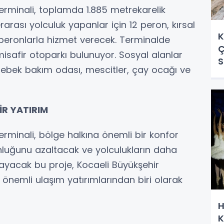
erminali, toplamda 1.885 metrekarelik
erarası yolculuk yapanlar için 12 peron, kırsal
K
i peronlarla hizmet verecek. Terminalde
Ç
 misafir otoparkı bulunuyor. Sosyal alanlar
S
 bebek bakım odası, mescitler, çay ocağı ve
R YATIRIM
rminali, bölge halkına önemli bir konfor
unluğunu azaltacak ve yolculukların daha
layacak bu proje, Kocaeli Büyükşehir
 önemli ulaşım yatırımlarından biri olarak
H
K