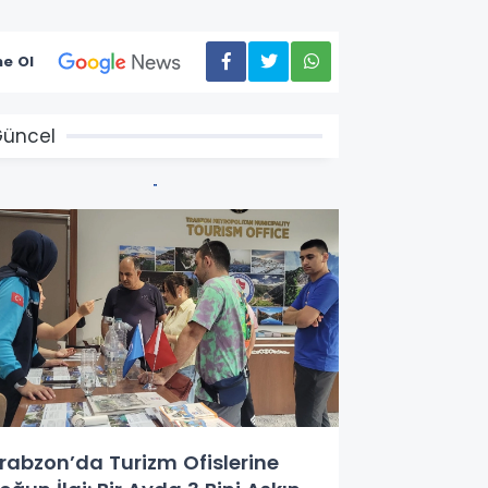
e Ol
üncel
rabzon’da Turizm Ofislerine