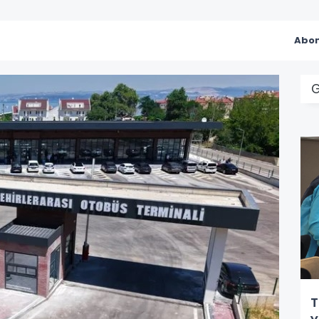
Abon
G
T