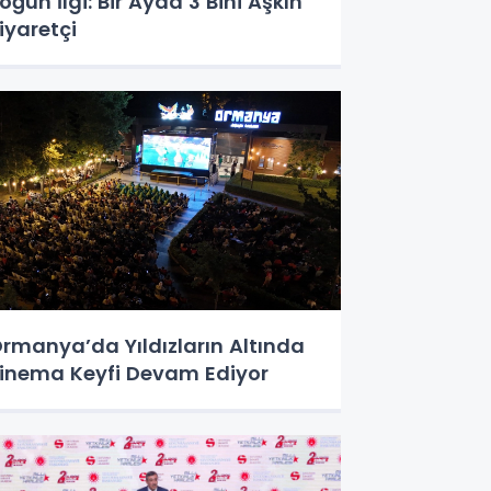
oğun İlgi: Bir Ayda 3 Bini Aşkın
iyaretçi
rmanya’da Yıldızların Altında
inema Keyfi Devam Ediyor