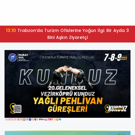
13:10
Trabzon’da Turizm Ofislerine Yoğun İlgi: Bir Ayda 3
Bini Aşkın Ziyaretçi