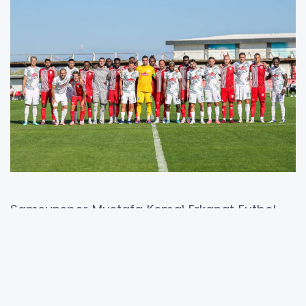
Samsunspor Mustafa Kemal Erkanat Futbol
Akademisi Tesisleri’nde oynanan hazırlık
müsabakasına takımımız, Okan Kocuk, Marc
Bola, Rick Van Drongelen, Lubomir Satka, Zeki
Yavru, Youssef Ait Bennasser, Olivier Ntcham,