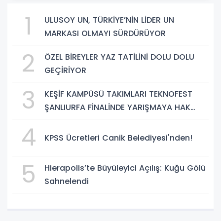
1
ULUSOY UN, TÜRKİYE’NİN LİDER UN
MARKASI OLMAYI SÜRDÜRÜYOR
2
ÖZEL BİREYLER YAZ TATİLİNİ DOLU DOLU
GEÇİRİYOR
3
KEŞİF KAMPÜSÜ TAKIMLARI TEKNOFEST
ŞANLIURFA FİNALİNDE YARIŞMAYA HAK
KAZANDI
4
KPSS Ücretleri Canik Belediyesi'nden!
5
Hierapolis’te Büyüleyici Açılış: Kuğu Gölü
Sahnelendi