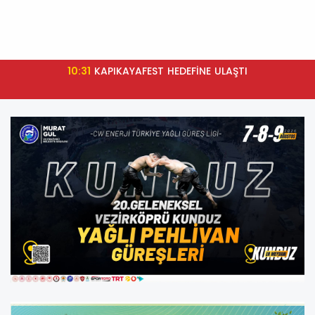
23:24
BAFRA BELEDİYE BAŞKANI HAMİT KILIÇ'TAN SİMDER
ÜYELERİNE YATIRIM ÇAĞRISI: "BAFRA'NIN GELECEĞİNE
BİRLİKTE İMZA ATALIM"