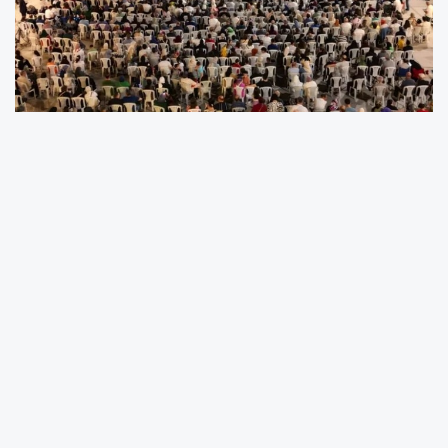
Bursa İnegöl’de kültür sanat etkinlikleri yaz
aylarıyla birlikte salonlardan meydanlara
taşındı. İnegöl Belediyesi Türk Sanat Müziği
Korosu, Pazartesi akşamı heykel önünde
düzenlenen konserde ilçe halkıyla buluştu.
İnegöllüler, koronun muhteşem
performansıyla unutulmaz bir gece yaşadı.
Şef Diler Yalaza yönetimindeki İnegöl