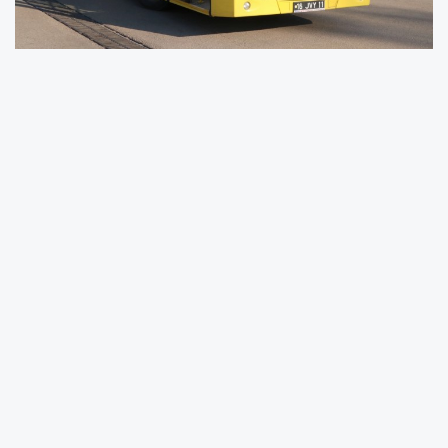
Her gün toplu taşıma araçlarında yüz binlerce
vatandaşı taşıyan BURULAŞ, 306 araçta yapay
zeka destekli şoför izleme sistemini devreye
aldı. Yapay zeka destekli sistem, şoförün sürüş
sırasında olası uykulu olma ve telefonla
konuşma gibi dikkati dağıtıcı durumları ve
yolcuların güvenliğini riske atan her türlü
davranışını anında tespit ediyor. Olası riskleri
önceden tespit eden sistem, BURULAŞ
denetim ekiplerine uyarı gönderiyor. Böylece
ekipler duruma hızlıca müdahale ederek olası
kazaların ve güvenlik ihlallerinin önüne geçmiş