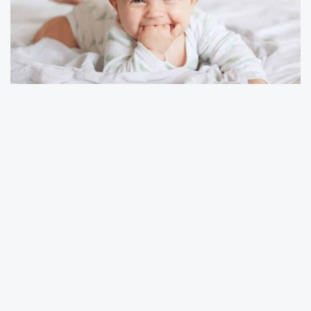
Dişlerin çiğneme, konuşma gibi fonksiyonlar
sırasındaki görevlerini yerine getirebilmesi,
çenelerin birbirleri ile olan kapanış ilişkilerinin
fizyolojik sınırlarda korunabilmesi ve dişlerin
normal konumlarında düzgün dizilmeleri ile
estetik görünümün olması gerektiği gibi
idame ettirilebilmesi çocuklarda hem ağız
sağlığının hem de büyüme ve gelişim