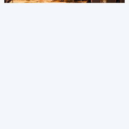
Konya’nın girişimcilik potansiyelini yatırımcı
desteğiyle buluşturmayı hedefleyen proje,
yenilikçi fikirlerin ekonomik değere
dönüşmesine önemli katkı sağlayacak.
Konya Ticaret Odası Başkanı Selçuk Öztürk,
Yatırımcı Ağı’nın Konya iş dünyası için stratejik
bir adım olduğunu belirterek, “Yatırımcı Ağı ile
yenilikçi fikirleri doğru yatırımcılarla
buluşturacak, girişimcilerimizin finansmana
erişimini kolaylaştıracak ve Konya’da girişim
sermayesi kültürünü güçlendireceğiz” dedi.