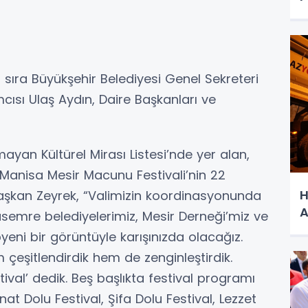
 sıra Büyükşehir Belediyesi Genel Sekreteri
cısı Ulaş Aydın, Daire Başkanları ve
yan Kültürel Mirası Listesi’nde yer alan,
 Manisa Mesir Macunu Festivali’nin 22
H
aşkan Zeyrek, “Valimizin koordinasyonunda
A
semre belediyelerimiz, Mesir Derneği’miz ve
pyeni bir görüntüyle karışınızda olacağız.
 çeşitlendirdik hem de zenginleştirdik.
ival’ dedik. Beş başlıkta festival programı
anat Dolu Festival, Şifa Dolu Festival, Lezzet