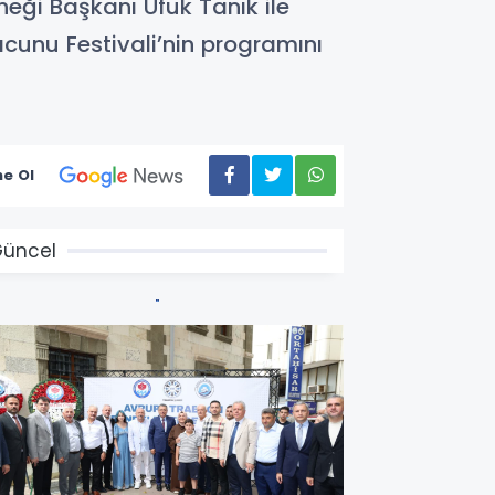
eği Başkanı Ufuk Tanık ile
Macunu Festivali’nin programını
e Ol
üncel