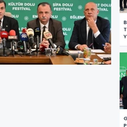
B
T
Y
G
P