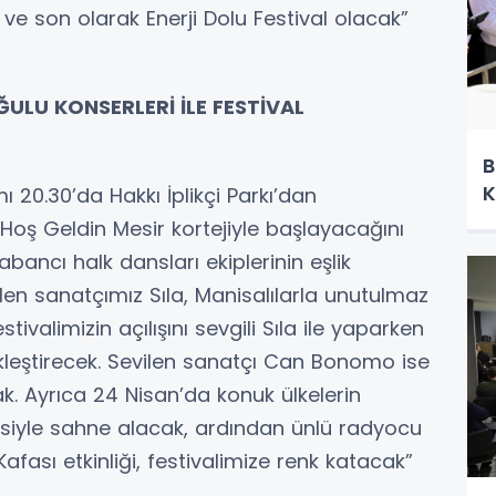
 ve son olarak Enerji Dolu Festival olacak”
ULU KONSERLERİ İLE FESTİVAL
B
K
ı 20.30’da Hakkı İplikçi Parkı’dan
ş Geldin Mesir kortejiyle başlayacağını
bancı halk dansları ekiplerinin eşlik
len sanatçımız Sıla, Manisalılarla unutulmaz
tivalimizin açılışını sevgili Sıla ile yaparken
kleştirecek. Sevilen sanatçı Can Bonomo ise
. Ayrıca 24 Nisan’da konuk ülkelerin
esiyle sahne alacak, ardından ünlü radyocu
 Kafası etkinliği, festivalimize renk katacak”