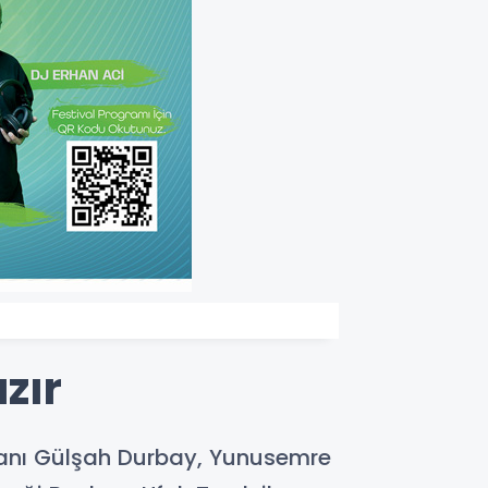
zır
kanı Gülşah Durbay, Yunusemre