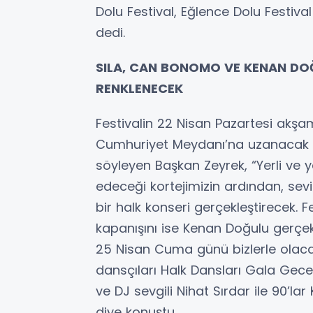
Dolu Festival, Eğlence Dolu Festival
dedi.
SILA, CAN BONOMO VE KENAN DOĞ
RENKLENECEK
Festivalin 22 Nisan Pazartesi akşam
Cumhuriyet Meydanı’na uzanacak Ho
söyleyen Başkan Zeyrek, “Yerli ve ya
edeceği kortejimizin ardından, sevi
bir halk konseri gerçekleştirecek. Fes
kapanışını ise Kenan Doğulu gerçe
25 Nisan Cuma günü bizlerle olacak
dansçıları Halk Dansları Gala Gec
ve DJ sevgili Nihat Sırdar ile 90’lar
diye konuştu.