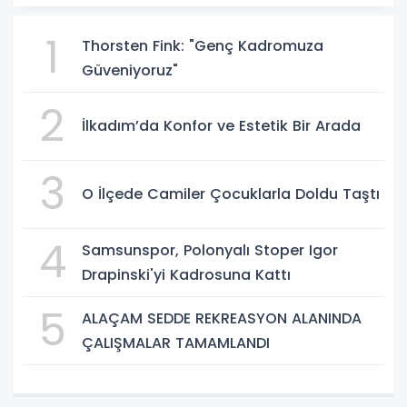
1
Thorsten Fink: "Genç Kadromuza
Güveniyoruz"
2
İlkadım’da Konfor ve Estetik Bir Arada
3
O İlçede Camiler Çocuklarla Doldu Taştı
4
Samsunspor, Polonyalı Stoper Igor
Drapinski'yi Kadrosuna Kattı
5
ALAÇAM SEDDE REKREASYON ALANINDA
ÇALIŞMALAR TAMAMLANDI