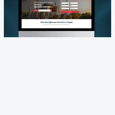
Öğrenmeyi okul ve sınıf ortamıyla
sınırlamayan, Türkiye Yüzyılı Maarif Modeli
doğrultusunda bütüncül eğitim anlayışıyla,
okul dışı öğrenme ortamlarının eğitim
süreçlerine daha etkin şekilde entegre
edilmesine yönelik yeni bir dijital platform
kazandırmaya devam ediliyor.