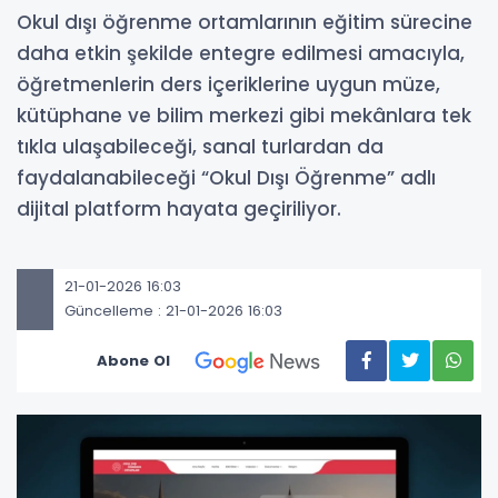
Okul dışı öğrenme ortamlarının eğitim sürecine
daha etkin şekilde entegre edilmesi amacıyla,
öğretmenlerin ders içeriklerine uygun müze,
kütüphane ve bilim merkezi gibi mekânlara tek
tıkla ulaşabileceği, sanal turlardan da
faydalanabileceği “Okul Dışı Öğrenme” adlı
dijital platform hayata geçiriliyor.
21-01-2026 16:03
Güncelleme : 21-01-2026 16:03
Abone Ol