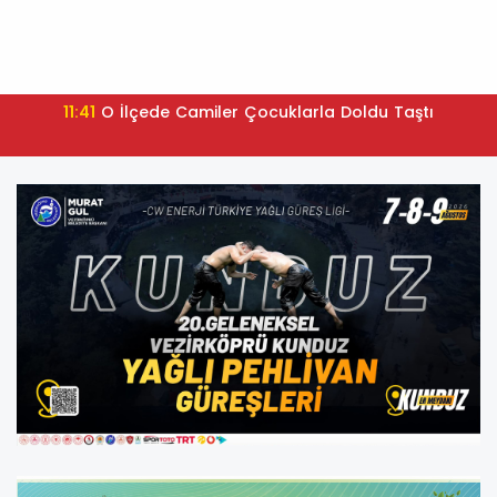
11:41
O İlçede Camiler Çocuklarla Doldu Taştı