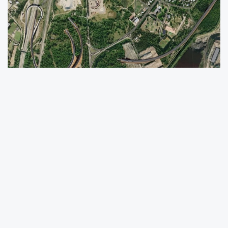
Ulaştırma ve Altyapı Bakanı Abdulkadir
Uraloğlu, Doğuş-Eze İş Ortaklığı ile Hatay’da
yapımı süren Dörtyol-Hassa Demiryolu ve
Otoyolu Projesi kapsamında Amanos
Dağları’nın altından geçecek dev tünellerle
Güneydoğu Anadolu Bölgesi’ni İskenderun