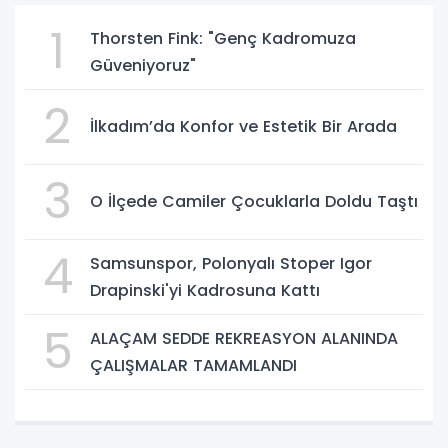
1
Thorsten Fink: "Genç Kadromuza
Güveniyoruz"
2
İlkadım’da Konfor ve Estetik Bir Arada
3
O İlçede Camiler Çocuklarla Doldu Taştı
4
Samsunspor, Polonyalı Stoper Igor
Drapinski'yi Kadrosuna Kattı
5
ALAÇAM SEDDE REKREASYON ALANINDA
ÇALIŞMALAR TAMAMLANDI