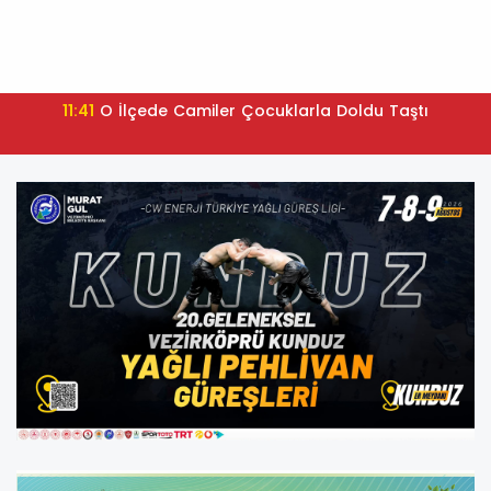
11:41
O İlçede Camiler Çocuklarla Doldu Taştı