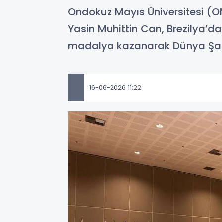
Ondokuz Mayıs Üniversitesi (OM
Yasin Muhittin Can, Brezilya’d
madalya kazanarak Dünya Şa
16-06-2026 11:22