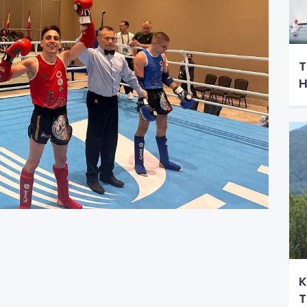
T
H
K
T