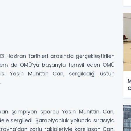
13 Haziran tarihleri arasında gerçekleştirilen
 hem de OMÜ’yü başarıyla temsil eden OMÜ
isi Yasin Muhittin Can, sergilediği üstün
M
.
C
ıkan şampiyon sporcu Yasin Muhittin Can,
le sergiledi. Şampiyonluk yolunda sırasıyla
ayna’dan zorlu rakipleriyle karşılaşan Can,