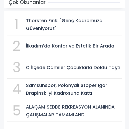
Çok Okunanlar
1
Thorsten Fink: "Genç Kadromuza
Güveniyoruz"
2
İlkadım’da Konfor ve Estetik Bir Arada
3
O İlçede Camiler Çocuklarla Doldu Taştı
4
Samsunspor, Polonyalı Stoper Igor
Drapinski'yi Kadrosuna Kattı
5
ALAÇAM SEDDE REKREASYON ALANINDA
ÇALIŞMALAR TAMAMLANDI