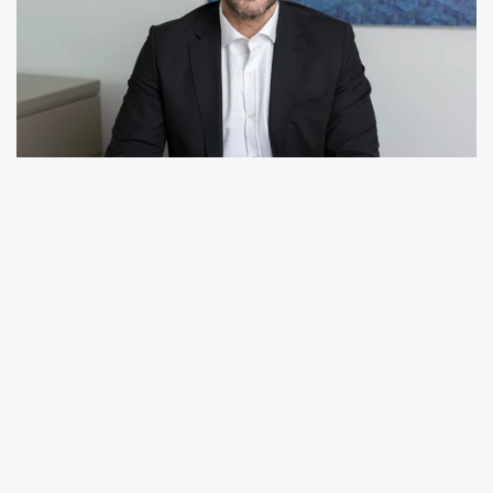
Sektörde yaşanan değişimi yakından takip
ettiklerini söyleyen PCX CEO’su Mustafa Murat
Gül, çağrı merkezi çalışanlarının çok kanallı
iletişim, hızlı problem çözme, empati ve
teknolojiye uyum gibi stratejik yetkinliklere
sahip olması gerektiğini vurguladı.
Geliştirdikleri yenilikçi eğitim programları ve
teknolojik altyapı çözümleriyle çağrı merkezi