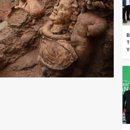
B
T
Y