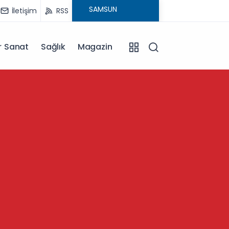
İletişim
RSS
r Sanat
Sağlık
Magazin
13:57
Kütahy