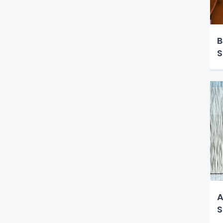
B
S
A
S