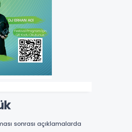
ük
şması sonrası açıklamalarda