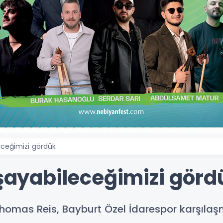
leceğimizi gördük
aşayabileceğimizi görd
homas Reis, Bayburt Özel İdarespor karşıla