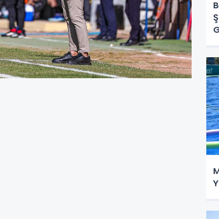
B
Ş
G
M
Y