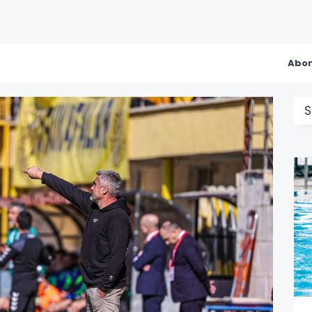
Abon
S