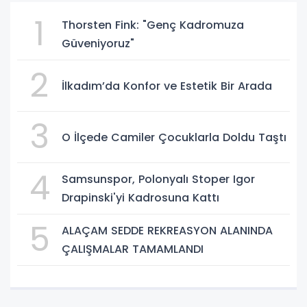
1
Thorsten Fink: "Genç Kadromuza
Güveniyoruz"
2
İlkadım’da Konfor ve Estetik Bir Arada
3
O İlçede Camiler Çocuklarla Doldu Taştı
4
Samsunspor, Polonyalı Stoper Igor
Drapinski'yi Kadrosuna Kattı
5
ALAÇAM SEDDE REKREASYON ALANINDA
ÇALIŞMALAR TAMAMLANDI