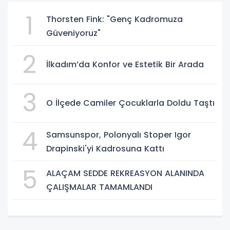
1
Thorsten Fink: "Genç Kadromuza
Güveniyoruz"
2
İlkadım’da Konfor ve Estetik Bir Arada
3
O İlçede Camiler Çocuklarla Doldu Taştı
4
Samsunspor, Polonyalı Stoper Igor
Drapinski'yi Kadrosuna Kattı
5
ALAÇAM SEDDE REKREASYON ALANINDA
ÇALIŞMALAR TAMAMLANDI