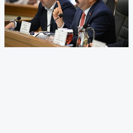
Bursa Büyükşehir Belediyesi’nin, artan
maliyetleri gerekçe göstererek su
faturalarında yüzde 30 zam oranı Cumhur
İttifakı tarafından ret edilmişti. Yüzde 30’luk
zammın yapılacak kota değişiklikleriyle yüzde
100’ü geçeceğini belirten Yıldırım Belediye
Başkanı Oktay Yılmaz, “Su fiyatlarına
geçtiğimiz yıldan bu yana enflasyon kaynaklı