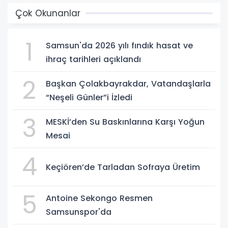
Çok Okunanlar
1
Samsun'da 2026 yılı fındık hasat ve
ihraç tarihleri açıklandı
2
Başkan Çolakbayrakdar, Vatandaşlarla
“Neşeli Günler”i İzledi
3
MESKİ’den Su Baskınlarına Karşı Yoğun
Mesai
4
Keçiören’de Tarladan Sofraya Üretim
5
Antoine Sekongo Resmen
Samsunspor'da