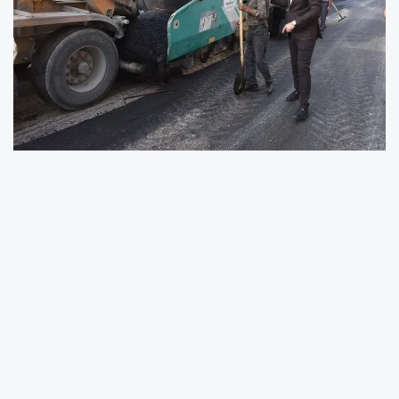
Zeminin yapısına göre asfalt, parke taş, sathi
kaplama ve sıcak asfalt çalışmalarını
sürdüren belediye ekipleri ilçe tarihinin en
kapsamlı ve planlı asfalt atağına da tüm
hızıyla devam ediyor. Bu kapsamda 19 Mayıs
Mahallesi’nde sıcak asfalt çalışmaları
gerçekleştiriliyor. Yapılan çalışma ile mevcut
zemin yenilenip iyileştirilerek vatandaşlara