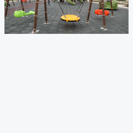
Samsun Büyükşehir Belediyesi ilçelere nefes
olacak parklar ve yaşam alanları inşa etmeyi
sürdürüyor. Her ilçeye park hedefi ile
çalışmalarına yön veren Büyükşehir Belediyesi,
Kavak Terme ve Ladik ilçelerindeki park
projelerini tamamlayarak hizmete açtı.
Terme Fenk Parkı hizmette