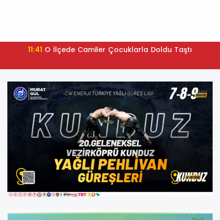
11:41
O İlçede Camiler Çocuklarla Doldu Taştı