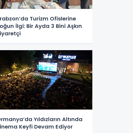
rabzon’da Turizm Ofislerine
oğun İlgi: Bir Ayda 3 Bini Aşkın
iyaretçi
rmanya’da Yıldızların Altında
inema Keyfi Devam Ediyor