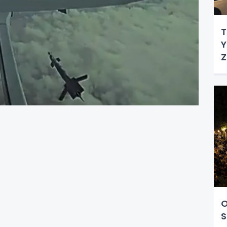
T
Y
Z
O
S