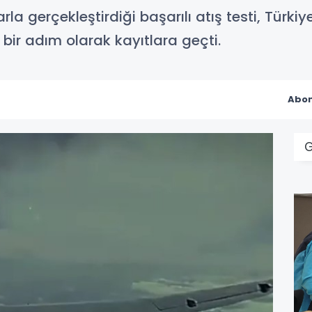
a gerçekleştirdiği başarılı atış testi, Türki
k bir adım olarak kayıtlara geçti.
Abon
G