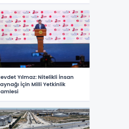
evdet Yılmaz: Nitelikli İnsan
aynağı İçin Milli Yetkinlik
amlesi