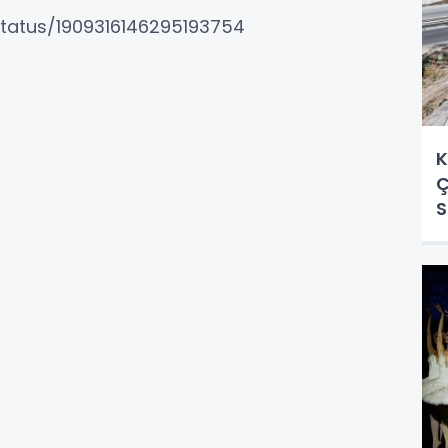
status/1909316146295193754
K
Ç
S