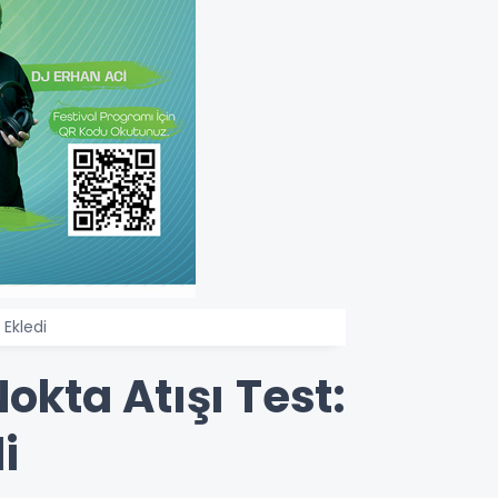
 Ekledi
kta Atışı Test:
i