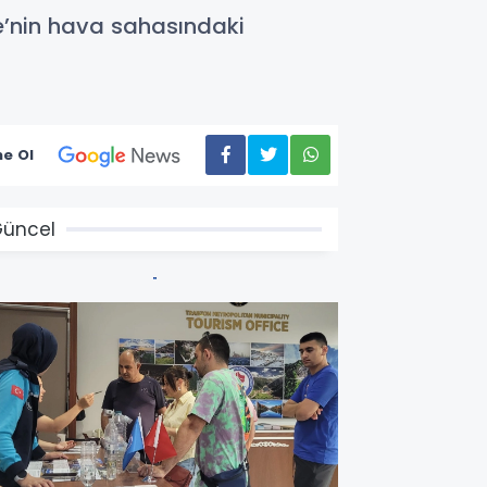
ye’nin hava sahasındaki
e Ol
üncel