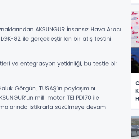
ynaklarından AKSUNGUR İnsansız Hava Aracı
GK-82 ile gerçekleştirilen bir atış testini
leri ve entegrasyon yetkinliği, bu testle bir
C
Haluk Görgün, TUSAŞ’ın paylaşımını
K
KSUNGUR’un milli motor TEI PD170 ile
H
semalarında istikrarla süzülmeye devam