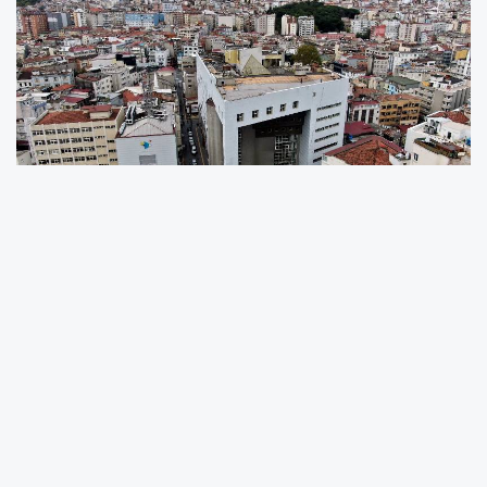
Samsun Büyükşehir Belediye Başkanı Mustafa
Demir'in kentteki otopark sayısını artırma
hedefi doğrultusunda yatırımlar sürüyor. Akıllı
Şehir Trafik Güvenliği projesi ve çevre
yollarıyla trafik sorununa neşter vuran
Büyükşehir Belediyesi, yazılımı Türk