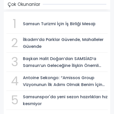
Çok Okunanlar
1
Samsun Turizmi İçin İş Birliği Mesajı
2
İlkadım’da Parklar Güvende, Mahalleler
Güvende
3
Başkan Halit Doğan’dan SAMSİAD’a
Samsun’un Geleceğine İlişkin Önemli
Müjdeler
4
Antoine Sekongo: “Amissos Group
Vizyonunun İlk Adımı Olmak Benim İçin
Çok Özel”
5
Samsunspor'da yeni sezon hazırlıkları hız
kesmiyor