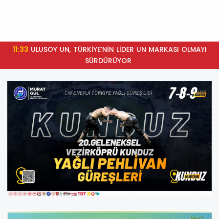
11:33
ULUSOY UN, TÜRKİYE’NİN LİDER UN MARKASI OLMAYI
SÜRDÜRÜYOR