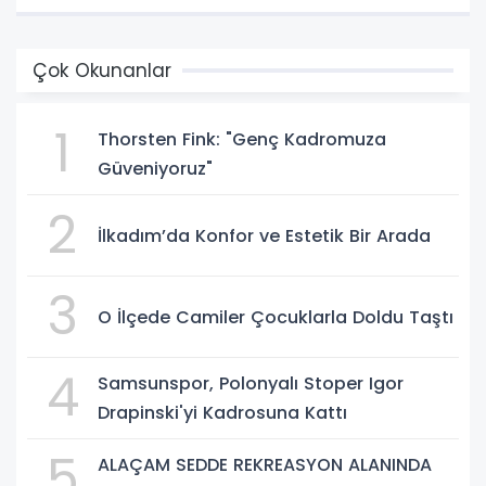
Çok Okunanlar
1
Thorsten Fink: "Genç Kadromuza
Güveniyoruz"
2
İlkadım’da Konfor ve Estetik Bir Arada
3
O İlçede Camiler Çocuklarla Doldu Taştı
4
Samsunspor, Polonyalı Stoper Igor
Drapinski'yi Kadrosuna Kattı
5
ALAÇAM SEDDE REKREASYON ALANINDA