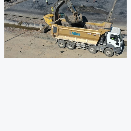
Çevre temizliği konusunda birçok projeye
imza atan Kocaeli Büyükşehir Belediyesi,
Türkiye’nin en büyük çevre projesini
gerçekleştiriyor.
İzmit Körfezi Doğu Baseni Dip Çamuru
Temizlenmesi, Susuzlaştırılması ve Bertarafı İşi