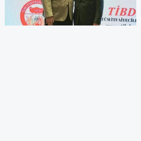
Ordu Büyükşehir Belediyesi İtfaiye Dairesi
Başkanı Umut ALAN, ülke genelinde 40 bine
yakın itfaiye çalışanı bulunan itfaiye
teşkilatlarının temsil edildiği Tüm İtfaiyeciler
Birliği 14.Olağan Genel Kurulu’nda Genel
Başkan Yardımcısı olarak seçildi.
Ordu Büyükşehir Belediye Başkanı Dr. Mehmet
Hilmi Güler’in tensipleriyle İtfaiye Dairesi
Başkanı olarak atanan ve görev yaptığı süre