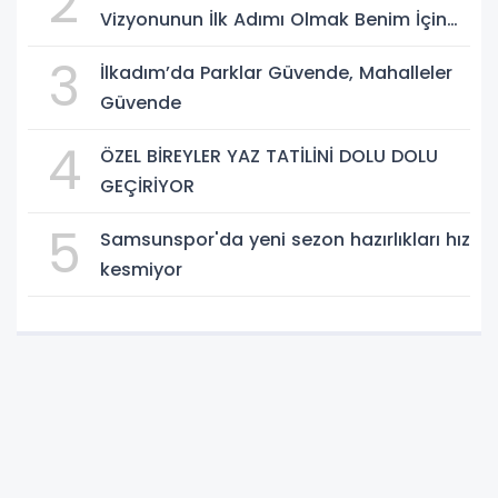
2
Vizyonunun İlk Adımı Olmak Benim İçin
Çok Özel”
3
İlkadım’da Parklar Güvende, Mahalleler
Güvende
4
ÖZEL BİREYLER YAZ TATİLİNİ DOLU DOLU
GEÇİRİYOR
5
Samsunspor'da yeni sezon hazırlıkları hız
kesmiyor