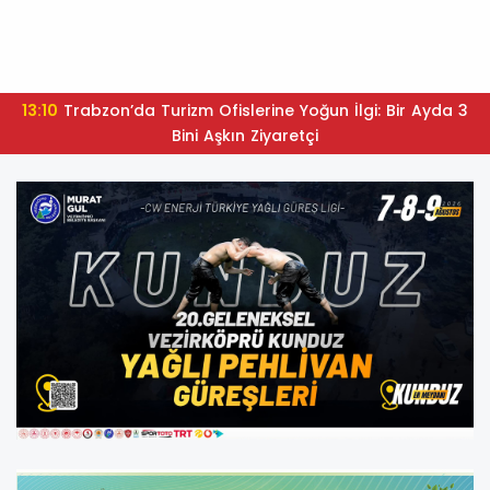
13:10
Trabzon’da Turizm Ofislerine Yoğun İlgi: Bir Ayda 3
Bini Aşkın Ziyaretçi