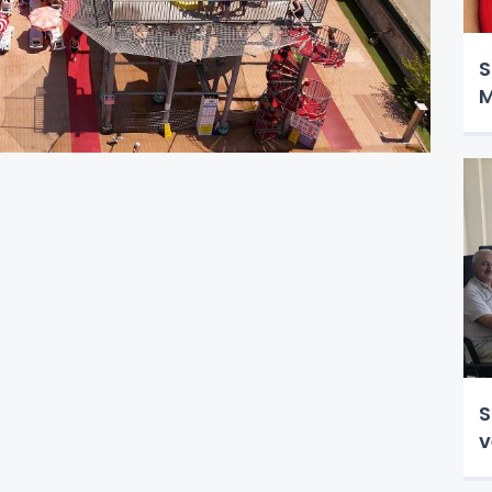
S
M
S
v