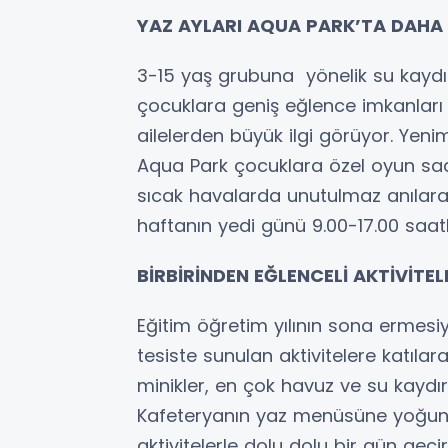
YAZ AYLARI AQUA PARK’TA DAHA
3-15 yaş grubuna yönelik su kaydıra
çocuklara geniş eğlence imkanları 
ailelerden büyük ilgi görüyor. Yeni
Aqua Park çocuklara özel oyun saatl
sıcak havalarda unutulmaz anılara
haftanın yedi günü 9.00-17.00 saat
BİRBİRİNDEN EĞLENCELİ AKTİVİTEL
Eğitim öğretim yılının sona ermesiyl
tesiste sunulan aktivitelere katılar
minikler, en çok havuz ve su kaydı
Kafeteryanın yaz menüsüne yoğun i
aktivitelerle dolu dolu bir gün geçir