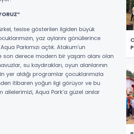
UYORUZ”
kel, tesise gösterilen ilgiden büyük
cuklarımızın, yaz aylarını gönüllerince
C
 Aqua Parkımızı açtık. Atakum’un
P
son derece modern bir yaşam alanı olan
avuzlar, su kaydırakları, oyun alanlarının
erin yer aldığı programlar çocuklarımızla
ünden itibaren yoğun ilgi görüyor ve bu
ilelerimizi, Aqua Park’a güzel anılar
.
B