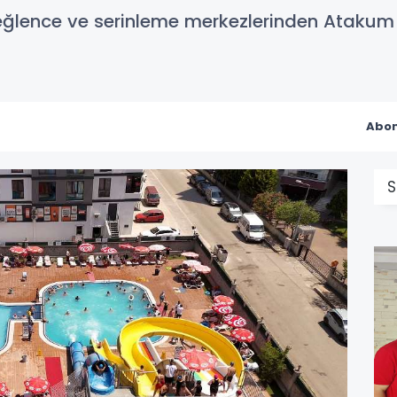
eğlence ve serinleme merkezlerinden Atakum 
Abon
S