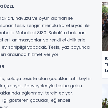
 GÜZEL
kları, havuzu ve oyun alanları ile
sunan tesis zengin menülü kafeteryası ile
mahalle Mahallesi 3130. Sokak’ta bulunan
eri, animasyonlar ve renkli etkinliklerle
 ev sahipliği yapacak. Tesis, yaz boyunca
leri arasında hizmet veriyor.
B
"
ER
b
d
e, soluğu tesiste alan çocuklar tatil keyfini
ak çıkarıyor. Ebeveynleriyle tesise gelen
raklarında eğlenmeyi tercih ediyor.
lgi gösteren çocuklar, eğlenceli
iyor.