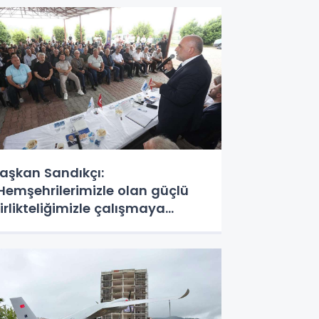
aşkan Sandıkçı:
Hemşehrilerimizle olan güçlü
irlikteliğimizle çalışmaya
evam ediyoruz"