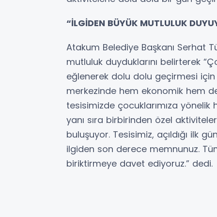
“İLGİDEN BÜYÜK MUTLULUK DUY
Atakum Belediye Başkanı Serhat Tür
mutluluk duyduklarını belirterek “Ço
eğlenerek dolu dolu geçirmesi için
merkezinde hem ekonomik hem de 
tesisimizde çocuklarımıza yönelik h
yanı sıra birbirinden özel aktivitel
buluşuyor. Tesisimiz, açıldığı ilk g
ilgiden son derece memnunuz. Tüm a
biriktirmeye davet ediyoruz.” dedi