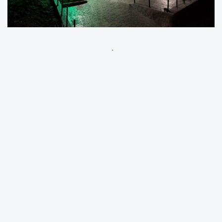
Canik Belediye Başkanı İbrahim Sandıkçı,
ilçeye yeni projeler ve yatırımlar
kazandırmaya devam ettiklerini ifade etti.
Canik'in sokaklarını aydınlatma ve çevre
düzenleme çalışmalarıyla daha güvenli ve
modern bir hale getirmeyi sürdürdüklerini
ifade eden Başkan İbrahim Sandıkçı, ilçede
çevre düzenleme, yol yenileme ve sosyal
yaşam alanı yapım çalışmalarına yoğun bir
şekilde devam ettiklerini kaydederek,
"Canik'imizin çehresine değer katmaya devam
ediyoruz" dedi.