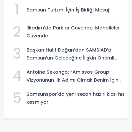
1
Samsun Turizmi İçin İş Birliği Mesajı
2
İlkadım’da Parklar Güvende, Mahalleler
Güvende
3
Başkan Halit Doğan’dan SAMSİAD’a
Samsun’un Geleceğine İlişkin Önemli
Müjdeler
4
Antoine Sekongo: “Amissos Group
Vizyonunun İlk Adımı Olmak Benim İçin
Çok Özel”
5
Samsunspor'da yeni sezon hazırlıkları hız
kesmiyor