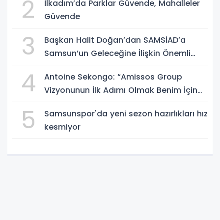
2
İlkadım’da Parklar Güvende, Mahalleler
Güvende
3
Başkan Halit Doğan’dan SAMSİAD’a
Samsun’un Geleceğine İlişkin Önemli
Müjdeler
4
Antoine Sekongo: “Amissos Group
Vizyonunun İlk Adımı Olmak Benim İçin
Çok Özel”
5
Samsunspor'da yeni sezon hazırlıkları hız
kesmiyor