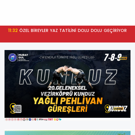
11:32
ÖZEL BİREYLER YAZ TATİLİNİ DOLU DOLU GEÇİRİYOR